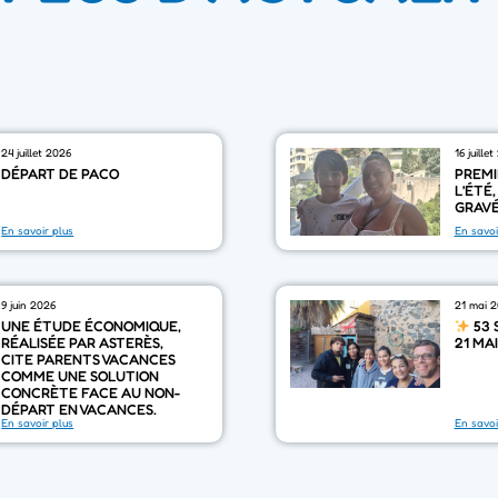
24 juillet 2026
16 juille
DÉPART DE PACO
PREMI
L’ÉTÉ
GRAVÉ
En savoir plus
En savoi
9 juin 2026
21 mai 
UNE ÉTUDE ÉCONOMIQUE,
53 
RÉALISÉE PAR ASTERÈS,
21 MA
CITE PARENTS VACANCES
COMME UNE SOLUTION
CONCRÈTE FACE AU NON-
DÉPART EN VACANCES.
En savoir plus
En savoi