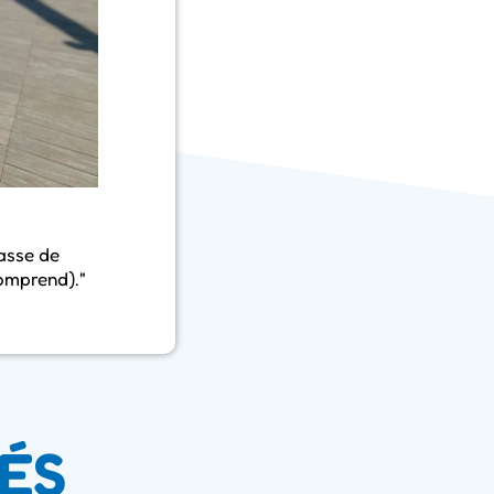
passe de
comprend)."
ÉS